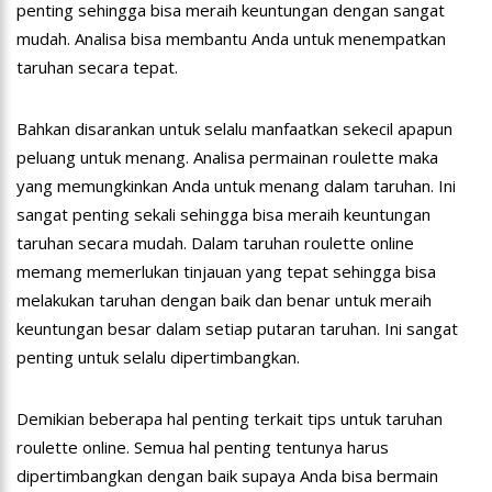
penting sehingga bisa meraih keuntungan dengan sangat
mudah. Analisa bisa membantu Anda untuk menempatkan
taruhan secara tepat.
Bahkan disarankan untuk selalu manfaatkan sekecil apapun
peluang untuk menang. Analisa permainan roulette maka
yang memungkinkan Anda untuk menang dalam taruhan. Ini
sangat penting sekali sehingga bisa meraih keuntungan
taruhan secara mudah. Dalam taruhan roulette online
memang memerlukan tinjauan yang tepat sehingga bisa
melakukan taruhan dengan baik dan benar untuk meraih
keuntungan besar dalam setiap putaran taruhan. Ini sangat
penting untuk selalu dipertimbangkan.
Demikian beberapa hal penting terkait tips untuk taruhan
roulette online. Semua hal penting tentunya harus
dipertimbangkan dengan baik supaya Anda bisa bermain