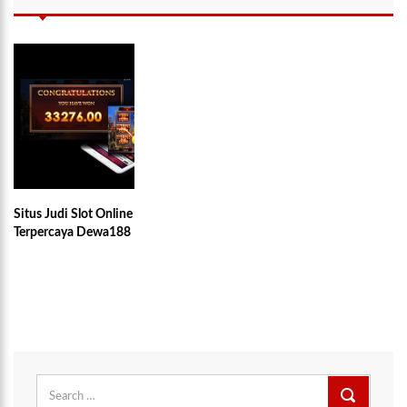
Situs Judi Slot Online
Terpercaya Dewa188
Search
for: