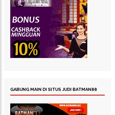
GABUNG MAIN DI SITUS JUDI BATMAN88