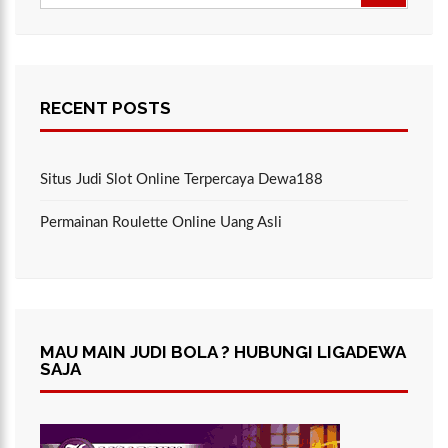
RECENT POSTS
Situs Judi Slot Online Terpercaya Dewa188
Permainan Roulette Online Uang Asli
MAU MAIN JUDI BOLA ? HUBUNGI LIGADEWA
SAJA